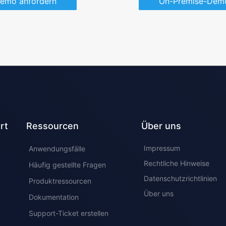
emo anfordern
On-Premise-Demo
rt
Ressourcen
Über uns
Impressum
Anwendungsfälle
Rechtliche Hinweise
Häufig gestellte Fragen
Datenschutzrichtlinien
Produktressourcen
Über uns
Dokumentation
Support-Ticket erstellen