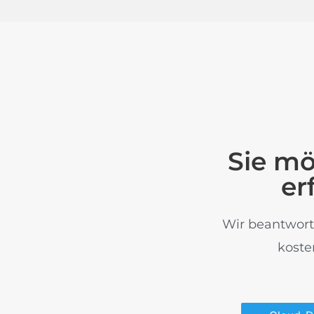
Sie mö
er
Wir beantworte
koste