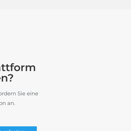
attform
en?
ordern Sie eine
on an.