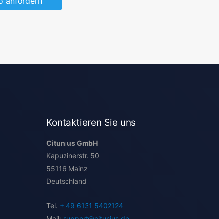
 anfordern
Kontaktieren Sie uns
Citunius GmbH
Kapuzinerstr. 50
55116 Mainz
Deutschland
Tel.
+ 49 6131 5402124
Mail:
support@citunius.de